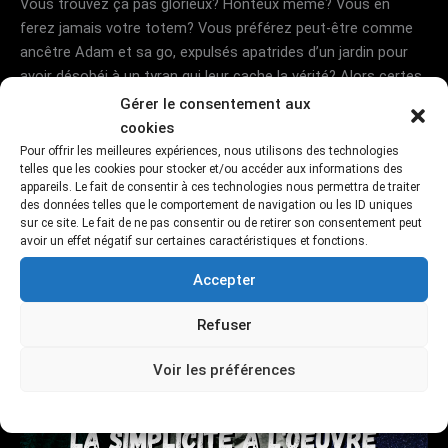
Vous trouvez ça pas glorieux? Honteux même? Vous en
ferez jamais votre totem? Vous préférez peut-être comme
ancêtre Adam et sa go, expulsés apatrides d’un jardin pour
avoir désobéi à un tyran qui leur cache la vérité? Alors certes
cet animal est tellement statique qu’on l’a
Gérer le consentement aux
cookies
LE
Lire la suite »
Pour offrir les meilleures expériences, nous utilisons des technologies
PRINCIPE
telles que les cookies pour stocker et/ou accéder aux informations des
appareils. Le fait de consentir à ces technologies nous permettra de traiter
DE
des données telles que le comportement de navigation ou les ID uniques
MOINDRE
sur ce site. Le fait de ne pas consentir ou de retirer son consentement peut
EFFORT
avoir un effet négatif sur certaines caractéristiques et fonctions.
Accepter
Refuser
Voir les préférences
Mentions légales