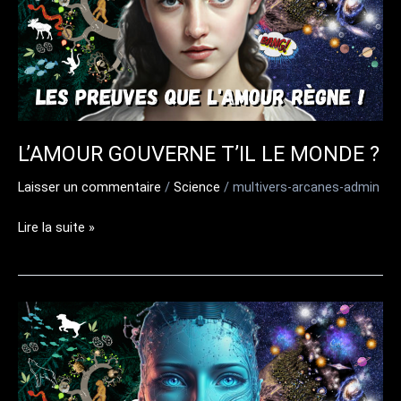
L’AMOUR GOUVERNE T’IL LE MONDE ?
Laisser un commentaire
/
Science
/
multivers-arcanes-admin
L’AMOUR
Lire la suite »
GOUVERNE
T’IL
LE
MONDE
?