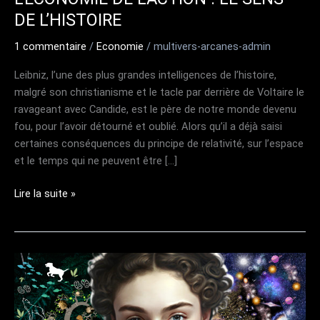
DE L’HISTOIRE
1 commentaire
/
Economie
/
multivers-arcanes-admin
Leibniz, l’une des plus grandes intelligences de l’histoire,
malgré son christianisme et le tacle par derrière de Voltaire le
ravageant avec Candide, est le père de notre monde devenu
fou, pour l’avoir détourné et oublié. Alors qu’il a déjà saisi
certaines conséquences du principe de relativité, sur l’espace
et le temps qui ne peuvent être […]
L’ÉCONOMIE
Lire la suite »
DE
L’ACTION
:
LE
SENS
DE
L’HISTOIRE